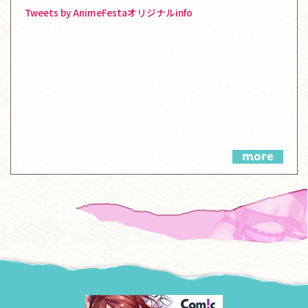
Tweets by AnimeFestaオリジナルinfo
more