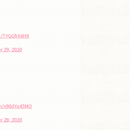
om/TYGGfrX4H9
 29, 2020
com/v90dYu45MQ
 28, 2020