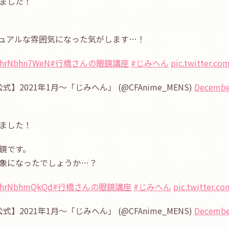
ました！
ュアルな雰囲気になった気がします…！
o/hrNbhn7WeN
#行橋さんの眼鏡講座
#じみへん
pic.twitter.c
【公式】2021年1月〜「じみへん」 (@CFAnime_MENS)
December
ました！
鏡です。
象になったでしょうか…？
co/hrNbhmQkQd
#行橋さんの眼鏡講座
#じみへん
pic.twitter.
【公式】2021年1月〜「じみへん」 (@CFAnime_MENS)
December