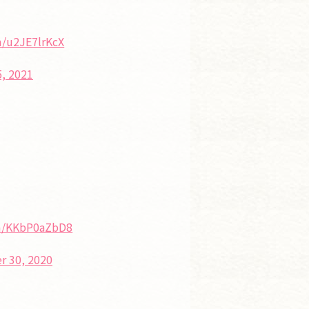
m/u2JE7lrKcX
5, 2021
om/KKbP0aZbD8
 30, 2020