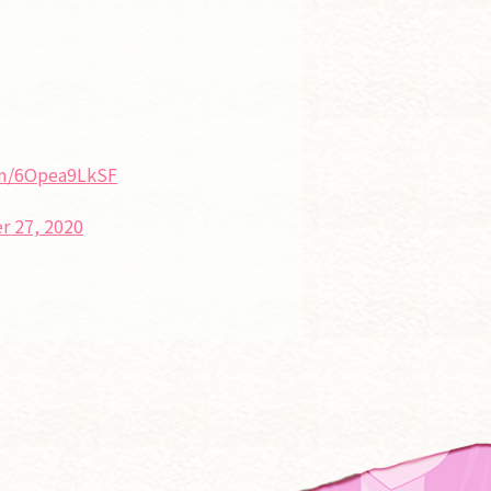
om/6Opea9LkSF
 27, 2020