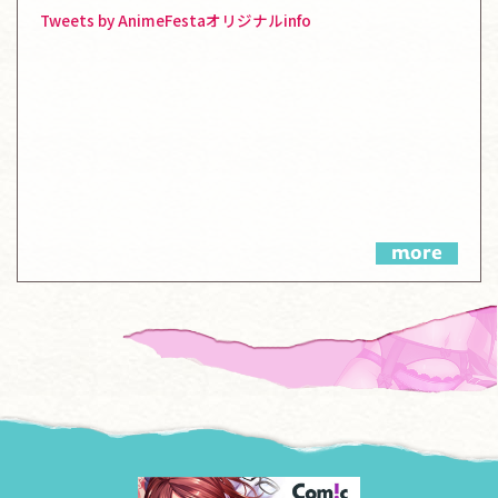
Tweets by AnimeFestaオリジナルinfo
more