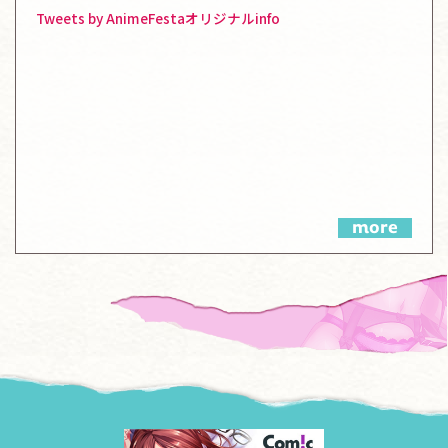
Tweets by AnimeFestaオリジナルinfo
more