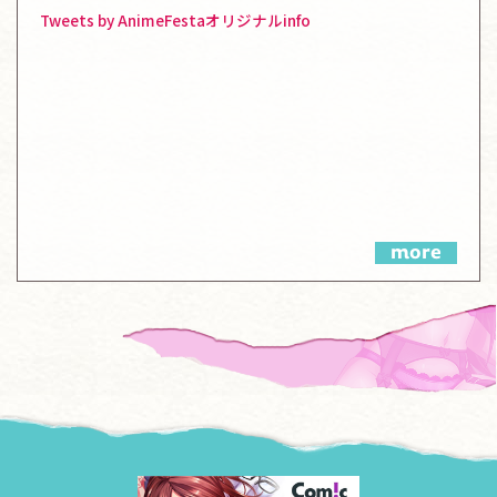
Tweets by AnimeFestaオリジナルinfo
more