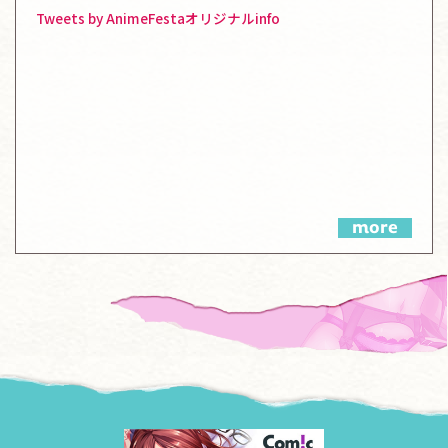
Tweets by AnimeFestaオリジナルinfo
more