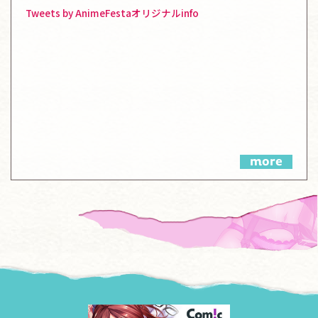
Tweets by AnimeFestaオリジナルinfo
more